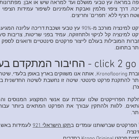
פה במראה עץ טבעי מושלם ועד למראה שיש או אבן; מפתרונו
כה, דרך ציפוי מלמין ואבקת אלומיניום לשיפור עמידות הציפו
ח רציף ללא "תפרים" וחריצים.
פרקט למינציה מורכב מ-90% עץ טבעי ושכבת דריכה ע
ט למינציה קל לניקוי ולתחזוקה, עמיד בפני שריטות, צריבות סי
רות המובילות בעולם לייצור פרקטים סינטטיים ודואגים לספק
תר בתחום.
ם
לחברת Kronoflooring, אותה אנו משווקים בארץ באופן ב
תר להתקנת פרקט סינטטי. שיטה זו נחשבת לשיטה החדשנית בי
רן.
לקת הפרוייקטים שלנו עובדת עם אנשי המקצוע המנוסים והמק
תאים, ללוות ולהתקין עבורך את הפרקט המתאים ביותר עבור
תר.
הפרקטים שברשותנו עומדים ב
תקן הישראלי 921
נציה.
 פרקט Krono Original בחדרים