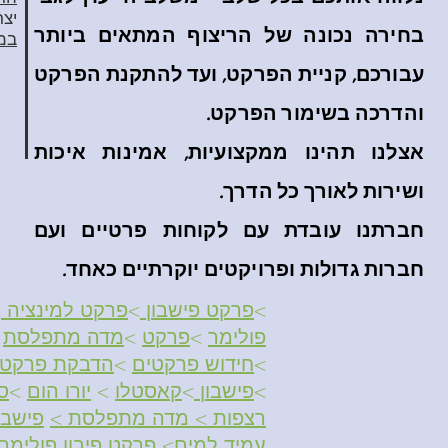
יצר
בחירה נכונה של הריצוף המתאים ביותר
במל
עבורכם, קניית הפרקט, ועד להתקנת הפרקט
והדרכה בשימור הפרקט.
אצלנו תהינו ממקצועיות, אמינות איכות
ושירות לאורך כל הדרך.
חברתנו עובדת עם לקוחות פרטיים ועם
חברות גדולות ופרויקטים יוקרתיים כאחד.
>
פרקט פישבון
>
פרקט למינציה​
>
פולימר
>
פרקט
>
מדה מתפלסת
>
>
חידוש פרקטים
>
הדבקת פרקט פ
>
פישבון
>
קאסטלו
>
יורו הום
>
ס
רצפות
>
מדה מתפלסת
>
פישבו
עמיד למים
> פרקט פיבון פולימרי פ