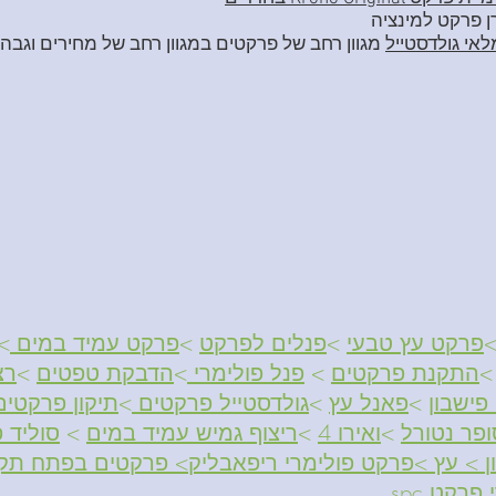
ן פרקט למינציה
אי גולדסטייל
מגוון רחב של פרקטים במגוון רחב של מחירים וגבהי
פרקט עץ טבעי
>
פנלים לפרקט
>
פרקט עמיד במים
>
התקנת פרקטים
>
פנל פולימרי
>
הדבקת טפטים
>
רצ
ישבון
>
פאנל עץ
>
גולדסטייל פרקטים
>
תיקון פרקטים
ופר נטורל
>
ואירו 4
>
ריצוף גמיש עמיד במים
>
סוליד פל
ן
>
עץ
>
פרקט פולימרי ריפאבליק
>
פרקטים בפתח תקו
רקט spc