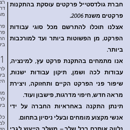
רצ
חברת גולדסטייל פרקטים עוסקת בהתקנות
דרי
משט
פרקטים משנת 2006.
אצלנו תוכלו להתרשם מכל סוגי עבודות
פרק
הפרקט, מן הפשוטות ביותר ועד למורכבות
החב
ביו
ביותר.
1 click 2 go - החיבור המתקדם בעול
אנו מתמחים בהתקנת פרקט עץ, למינציה,
עבודות לכה ושמן, תיקון עבודות ישנות,
ביו
היצ
שיפור פני הפרקט הקיים ותחזוקה, ויצירת
מח
מראה חדש, חיפוי מדרגות, פישבון ועוד.
לה
ביו
תינתן התקנה באחראיות החברה על ידי
אנשי מקצוע מומחים ובעלי ניסיון בתחום.
כל 
למי
נלווה אותכם בכל שלב – משלב הייעוץ לגבי
הדמיית